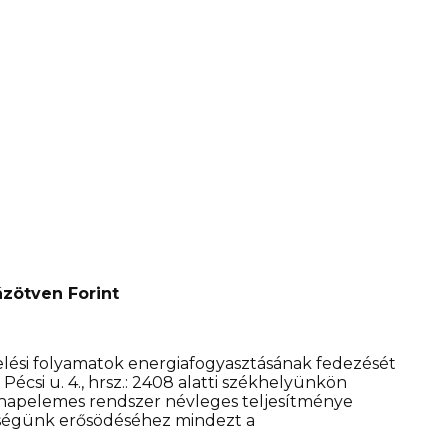
zötven Forint
lési folyamatok energiafogyasztásának fedezését
Pécsi u. 4., hrsz.: 2408 alatti székhelyünkön
A napelemes rendszer névleges teljesítménye
ességünk erősödéséhez mindezt a