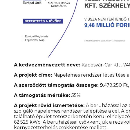
A kedvezményezett neve:
Kaposvár-Car Kft., 74
A projekt címe:
Napelemes rendszer létesítése a
A szerződött támogatás összege: 9
.479.250 Ft,
A támogatás mértéke:
55%
A projekt rövid ismertetése:
A beruházással az 
szolgáló napelemes rendszer telepítése a cél. A pr
található épület tetőszerkezetén kerül elhelyez
62,525 kWp. A beruházással csökkentjük a rezsik
környezetterhelés csökkentése mellett.