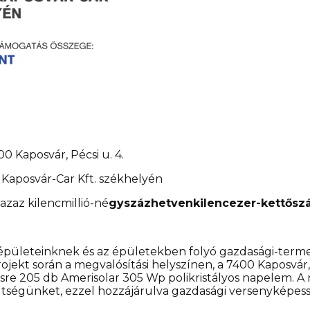
00 Kaposvár, Pécsi u. 4.
 Kaposvár-Car Kft. székhelyén
 azaz kilencmillió-né
gyszázhetvenkilencezer-kettőszá
épületeinknek és az épületekben folyó gazdasági-terme
ojekt során a megvalósítási helyszínen, a 7400 Kaposvár, 
ésre 205 db Amerisolar 305 Wp polikristályos napelem. 
öltségünket, ezzel hozzájárulva gazdasági versenykép